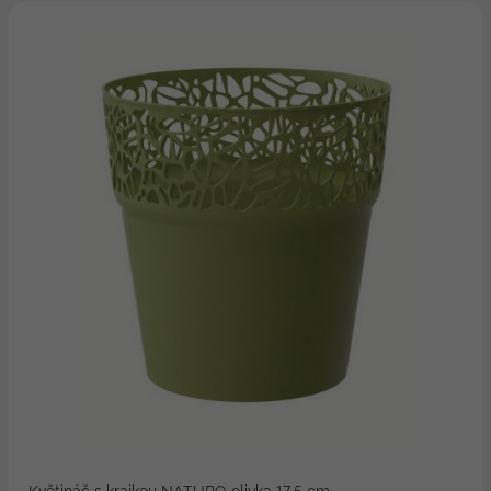
Květináč s krajkou NATURO olivka 17,5 cm