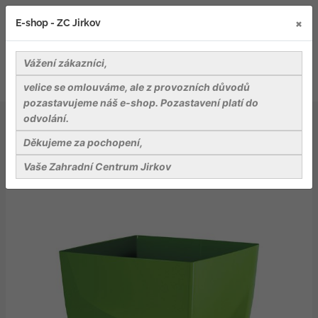
×
E-shop - ZC Jirkov
Vážení zákazníci,
velice se omlouváme, ale z provozních důvodů
pozastavujeme náš e-shop. Pozastavení platí do
odvolání.
Záhradnické potřeby
Květináče, obaly na květináče
Plastové květináče a podmisky
Děkujeme za pochopení,
Květináč COUBI SQUARE P s miskou olivový 24cm
Vaše Zahradní Centrum Jirkov