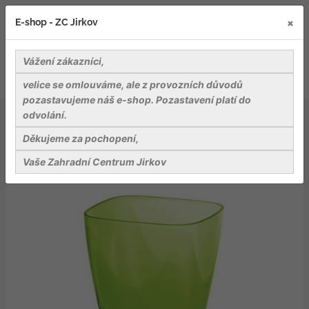
×
E-shop - ZC Jirkov
Vážení zákazníci,
velice se omlouváme, ale z provozních důvodů
pozastavujeme náš e-shop. Pozastavení platí do
odvolání.
Záhradnické potřeby
Květináče, obaly na květináče
Plastové květináče a podmisky
Děkujeme za pochopení,
Květináč COUBI hranatý zelený transparentní 13,2cm
Vaše Zahradní Centrum Jirkov