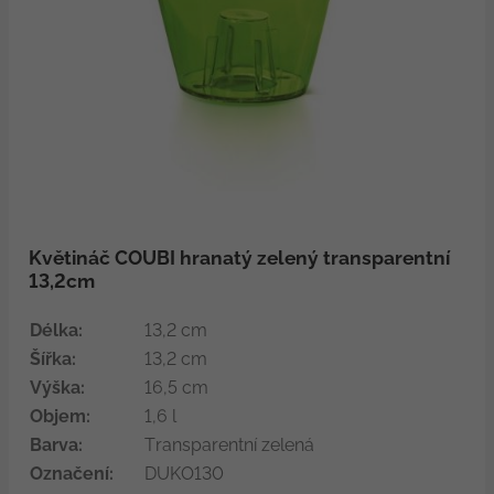
Květináč COUBI hranatý zelený transparentní
13,2cm
Délka:
13,2 cm
Šířka:
13,2 cm
Výška:
16,5 cm
Objem:
1,6 l
Barva:
Transparentní zelená
Označení:
DUKO130