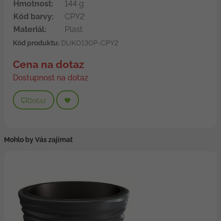
Hmotnost:
144 g
Kód barvy:
CPY2
Materiál:
Plast
Kód produktu:
DUKO130P-CPY2
Cena na dotaz
Dostupnost na dotaz
Dotaz
Mohlo by Vás zajímat