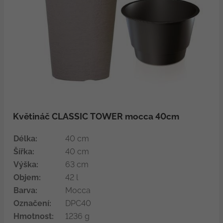
Květináč CLASSIC TOWER mocca 40cm
Délka:
40 cm
Šířka:
40 cm
Výška:
63 cm
Objem:
42 l
Barva:
Mocca
Označení:
DPC40
Hmotnost:
1236 g