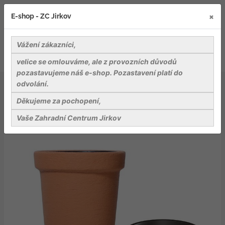
×
E-shop - ZC Jirkov
Vážení zákazníci,
velice se omlouváme, ale z provozních důvodů
pozastavujeme náš e-shop. Pozastavení platí do
odvolání.
Záhradnické potřeby
Květináče, obaly na květináče
Plastové květináče a podmisky
Děkujeme za pochopení,
Květináč CLASSIC TOWER cihla 40cm
Vaše Zahradní Centrum Jirkov