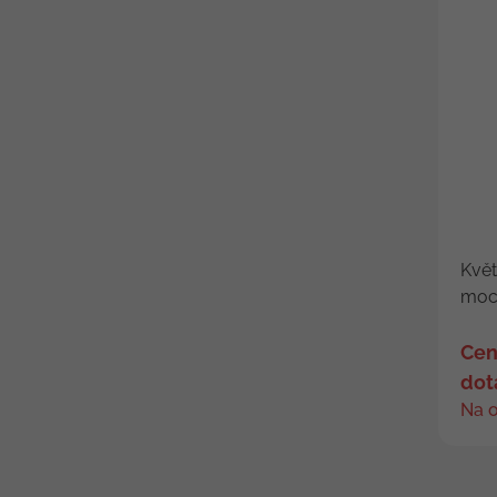
Kvě
moc
Cen
dot
Na 