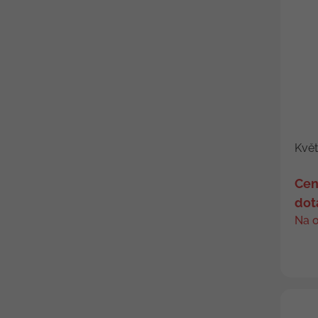
Kvě
Cen
dot
Na 