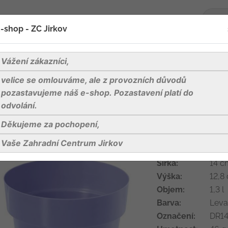
-shop - ZC Jirkov
oží
Blog
Kontakty
Vážení zákazníci,
velice se omlouváme, ale z provozních důvodů
obaly na květináče
Plastové květináče a podmisky
Kvě
pozastavujeme náš e-shop. Pozastavení platí do
odvolání.
Děkujeme za pochopení,
Květináč bez 
Vaše Zahradní Centrum Jirkov
Délka:
14 c
Šířka:
14 c
Výška:
12,8 
Objem:
1,3 l
Barva:
Levan
Označení:
DR14