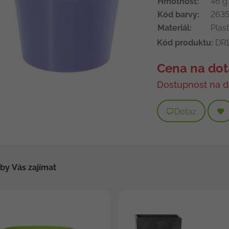
Hmotnost:
46 g
Kód barvy:
2635
Materiál:
Plast
Kód produktu:
DR1
Cena na dot
Dostupnost na d
Dotaz
by Vás zajímat