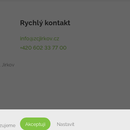
Rychlý kontakt
info@zcjirkov.cz
+420 602 33 77 00
 Jirkov
Akceptuji
Nastavit
izujeme