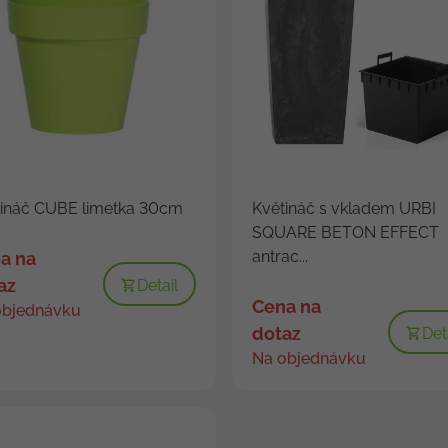
tináč CUBE limetka 30cm
Květináč s vkladem URBI
SQUARE BETON EFFECT
antrac...
a na
az
Detail
Cena na
objednávku
dotaz
Det
Na objednávku