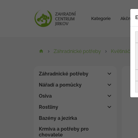
E
Kategorie
Akční zb
Záhradnické potřeby
Květináče, 
Záhradnické potřeby
Nářadí a pomůcky
Osiva
Rostliny
Bazény a jezírka
Krmiva a potřeby pro
chovatele