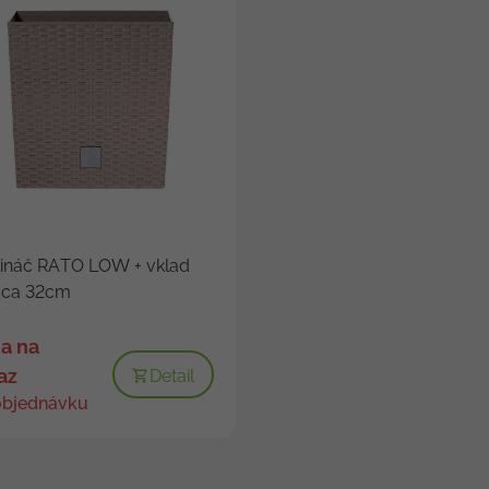
tináč RATO LOW + vklad
ca 32cm
a na
az
Detail
objednávku