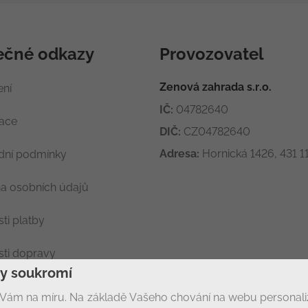
ečné odkazy
Provozovatel
Zenová zahrada s.r.o.
ení
IČ:
04782640
race
DIČ:
CZ04782640
Adresa:
Hornická 1426, 431 11
ní podmínky
a osobních údajů
ti platby
ti dopravy
ny soukromí
ení soukromí
Vám na míru. Na základě Vašeho chování na webu personal