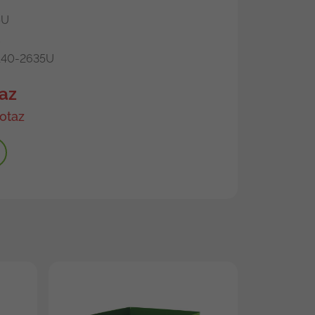
U
40-2635U
az
otaz