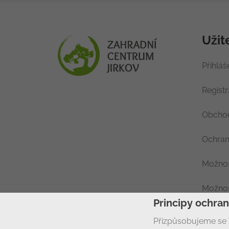
Užit
Přihláš
Regist
Obchod
Ochran
Možnos
Možnos
Principy ochra
Nastav
Přizpůsobujeme se 