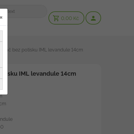
×
0,00 Kč
tináč bez potisku IML levandule 14cm
potisku IML levandule 14cm
m
m
cm
dule
0