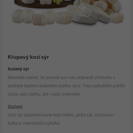
Křupavý kozí sýr
Sušený sýr
Mámééé radost, že jsmééé pro vás připravili chuťovku v
podobě teplem sušeného kozího sýra. Toto pohoštění potěší
celou vaši rodinu, ale i vaše známééé.
Složení:
Kozí sýr (pasterizované kozí mléko, jedlá sůl, startovací
kultura, mikrobiální syřidlo)