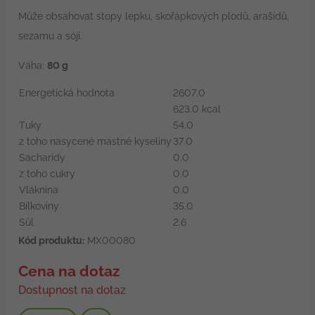
Může obsahovat stopy lepku, skořápkových plodů, arašídů,
sezamu a sóji.
Váha:
80 g
Energetická hodnota
2607.0
623.0 kcal
Tuky
54.0
z toho nasycené mastné kyseliny
37.0
Sacharidy
0.0
z toho cukry
0.0
Vláknina
0.0
Bílkoviny
35.0
Sůl
2.6
Kód produktu:
MX00080
Cena na dotaz
Dostupnost na dotaz