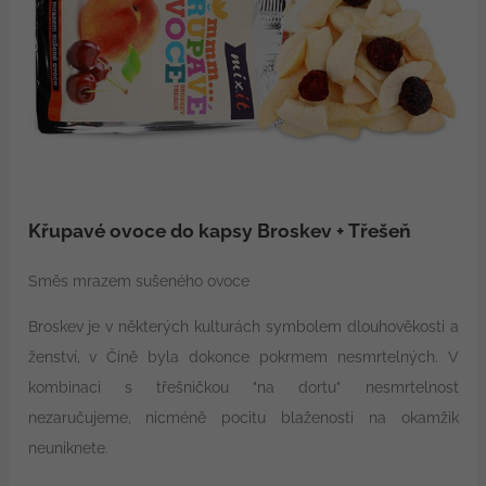
Křupavé ovoce do kapsy Broskev + Třešeň
Směs mrazem sušeného ovoce
Broskev je v některých kulturách symbolem dlouhověkosti a
ženství, v Číně byla dokonce pokrmem nesmrtelných. V
kombinaci s třešničkou "na dortu" nesmrtelnost
nezaručujeme, nicméně pocitu blaženosti na okamžik
neuniknete.