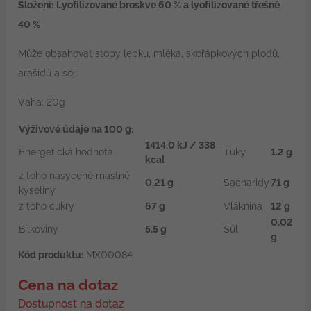
Složení:
Lyofilizované broskve 60 % a lyofilizované třešně
40 %
Může obsahovat stopy lepku, mléka, skořápkových plodů,
arašídů a sóji.
Váha: 20g
Výživové údaje na 100 g:
1414.0 kJ / 338
Energetická hodnota
Tuky
1.2 g
kcal
z toho nasycené mastné
0.21 g
Sacharidy
71 g
kyseliny
z toho cukry
67 g
Vláknina
12 g
0.02
Bílkoviny
5.5 g
Sůl
g
Kód produktu:
MX00084
Cena na dotaz
Dostupnost na dotaz