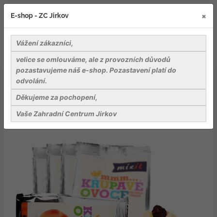
×
E-shop - ZC Jirkov
Vážení zákazníci,
velice se omlouváme, ale z provozních důvodů
pozastavujeme náš e-shop. Pozastavení platí do
odvolání.
Delikatesy
Mlsání
Křupavé ovoce do kapsy Broskev + Třešeň
Děkujeme za pochopení,
Vaše Zahradní Centrum Jirkov