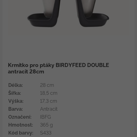
Krmítko pro ptáky BIRDYFEED DOUBLE
antracit 28cm
Délka:
28 cm
Šířka:
18,5 cm
Výška:
17,3 cm
Barva:
Antracit
Označení:
IBFG
Hmotnost:
365 g
Kód barvy:
S433