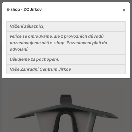
×
E-shop - ZC Jirkov
Vážení zákazníci,
velice se omlouváme, ale z provozních důvodů
pozastavujeme náš e-shop. Pozastavení platí do
odvolání.
Krmiva a potřeby pro chovatele
Krmítko pro ptáky BIRDYFEED DOUBLE antracit 28cm
Děkujeme za pochopení,
Vaše Zahradní Centrum Jirkov