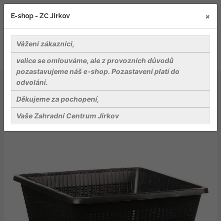
×
E-shop - ZC Jirkov
Vážení zákazníci,
velice se omlouváme, ale z provozních důvodů
pozastavujeme náš e-shop. Pozastavení platí do
odvolání.
Záhradnické potřeby
Pěstební nádoby
Koše na vodní rostliny
Děkujeme za pochopení,
Koš na vodní rostliny - hranatý 23x23x13 cm (TZ102)
Vaše Zahradní Centrum Jirkov