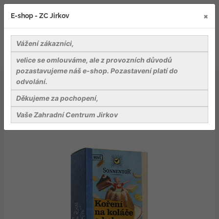
×
E-shop - ZC Jirkov
Vážení zákazníci,
velice se omlouváme, ale z provozních důvodů
pozastavujeme náš e-shop. Pozastavení platí do
odvolání.
Delikatesy
Čaje a koření
Koření na koláče a keksy mleté bio 40g
Děkujeme za pochopení,
Vaše Zahradní Centrum Jirkov