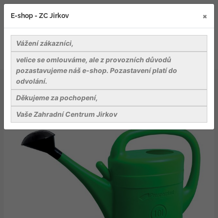
×
E-shop - ZC Jirkov
Vážení zákazníci,
velice se omlouváme, ale z provozních důvodů
pozastavujeme náš e-shop. Pozastavení platí do
odvolání.
Nářadí a pomůcky
Ostatní pomůcky a přísl.
Konev zahradní SPRING tm. zelená 8l
Děkujeme za pochopení,
Vaše Zahradní Centrum Jirkov