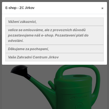
×
E-shop - ZC Jirkov
Vážení zákazníci,
velice se omlouváme, ale z provozních důvodů
pozastavujeme náš e-shop. Pozastavení platí do
odvolání.
Nářadí a pomůcky
Ostatní pomůcky a přísl.
Konev zahradní SPRING tm. zelená 3l
Děkujeme za pochopení,
Vaše Zahradní Centrum Jirkov