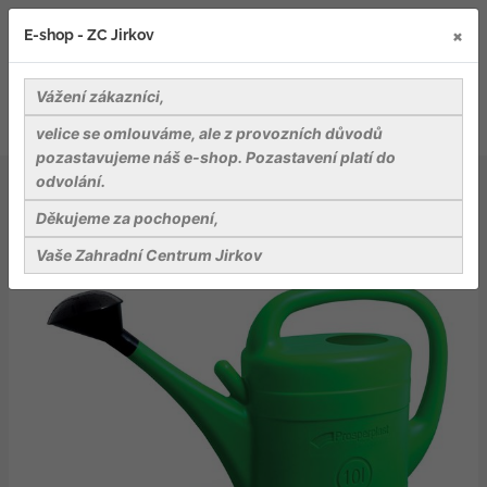
×
E-shop - ZC Jirkov
Vážení zákazníci,
velice se omlouváme, ale z provozních důvodů
pozastavujeme náš e-shop. Pozastavení platí do
odvolání.
Nářadí a pomůcky
Ostatní pomůcky a přísl.
Konev zahradní SPRING tm. zelená 14l
Děkujeme za pochopení,
Vaše Zahradní Centrum Jirkov