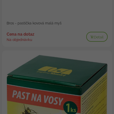
Bros - pastička kovová malá myš
Cena na dotaz
Detail
Na objednávku