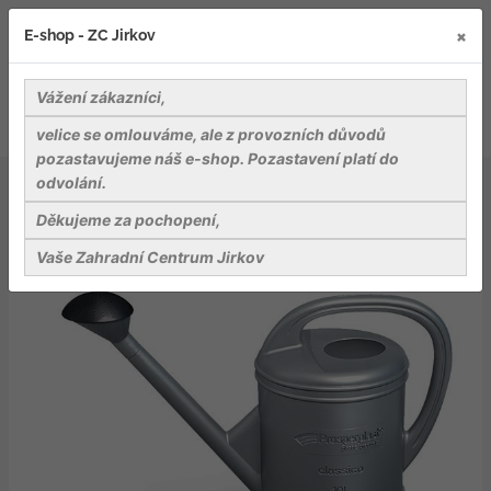
×
E-shop - ZC Jirkov
Vážení zákazníci,
velice se omlouváme, ale z provozních důvodů
pozastavujeme náš e-shop. Pozastavení platí do
odvolání.
Záhradnické potřeby
Ostatní
Konev zahradní CLASSICO stříbrná 10l
Děkujeme za pochopení,
Vaše Zahradní Centrum Jirkov