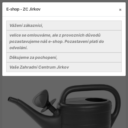
×
E-shop - ZC Jirkov
Vážení zákazníci,
velice se omlouváme, ale z provozních důvodů
pozastavujeme náš e-shop. Pozastavení platí do
odvolání.
Nářadí a pomůcky
Ostatní pomůcky a přísl.
Konev 2 l s kropítkem antracit
Děkujeme za pochopení,
Vaše Zahradní Centrum Jirkov