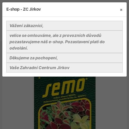
×
E-shop - ZC Jirkov
Vážení zákazníci,
velice se omlouváme, ale z provozních důvodů
pozastavujeme náš e-shop. Pozastavení platí do
odvolání.
Osiva
Květiny
Koleus (Africká kopřiva) - Rainbow 0,15g
Děkujeme za pochopení,
Vaše Zahradní Centrum Jirkov