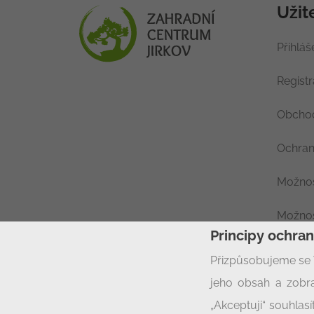
Užit
Přihláš
Regist
Obchod
Ochran
Možnos
Možnos
Principy ochra
Nastav
Přizpůsobujeme se 
jeho obsah a zobra
„Akceptuji“ souhla