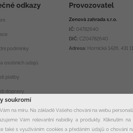
ečné odkazy
Provozovatel
Zenová zahrada s.r.o.
ení
IČ:
04782640
race
DIČ:
CZ04782640
Adresa:
Hornická 1426, 431 11
ní podmínky
a osobních údajů
ti platby
ti dopravy
ny soukromí
ení soukromí
Vám na míru. Na základě Vašeho chování na webu personal
zujeme Vám relevantní nabídky a produkty. Kliknutím na t
síte také s využíváním cookies a předáním údajů o chování 