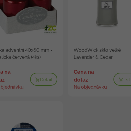
ka adventní 40x60 mm -
WoodWick sklo velké
lická červená (4ks)...
Lavender & Cedar
a na
Cena na
az
dotaz
Detail
Det
objednávku
Na objednávku