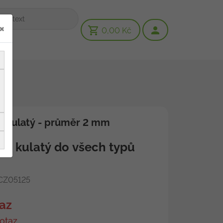
×
0,00 Kč
y kulatý - průměr 2 mm
ot kulatý do všech typů
Z05125
az
otaz