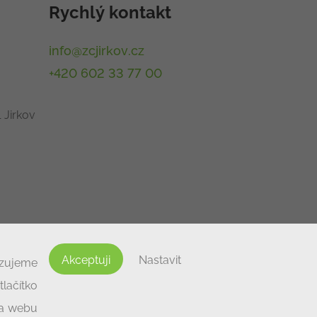
Rychlý kontakt
info@zcjirkov.cz
+420 602 33 77 00
 Jirkov
Akceptuji
Nastavit
izujeme
lačítko
na webu