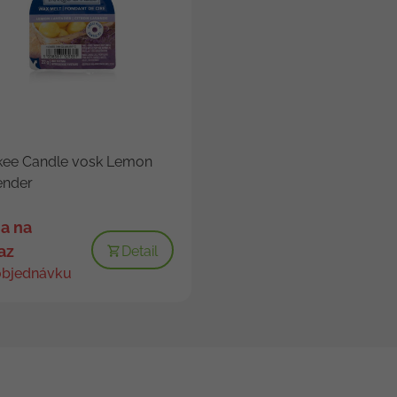
kee Candle vosk Lemon
ender
a na
az
Detail
objednávku