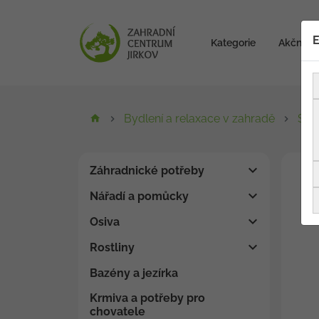
E
Kategorie
Akční zb
Bydlení a relaxace v zahradě
Sví
Záhradnické potřeby
Nářadí a pomůcky
Osiva
Rostliny
Bazény a jezírka
Krmiva a potřeby pro
chovatele