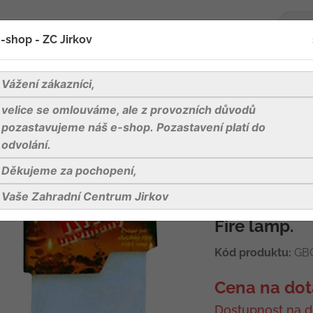
-shop - ZC Jirkov
oží
Blog
Kontakty
Vážení zákazníci,
velice se omlouváme, ale z provozních důvodů
čky a vůně
Knot pro lampy kulatý - průměr 2 mm
pozastavujeme náš e-shop. Pozastavení platí do
odvolání.
Děkujeme za pochopení,
Knot pro lamp
Vaše Zahradní Centrum Jirkov
Bavlněný kn
Fire lamp.
Kód produktu:
GBC
Cena na dot
Dostupnost na d