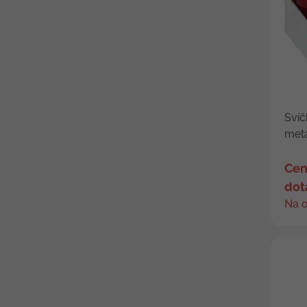
Svíč
meta
Cen
dot
Na 