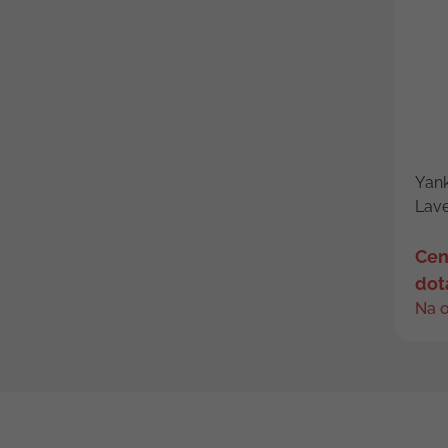
Yan
Lav
Cen
dot
Na 