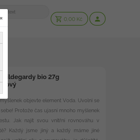
×
0,00 Kč
. Hildegardy bio 27g
orový
 myšlenek objevte element Voda. Uvolni se
o sebe! Protože čas ujasní mnoho myšlenek
stu. Jak najít svou vnitřní rovnováhu v
tě? Každý jsme jiný a každý máme jiné