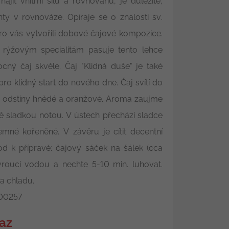
najít vnitřní sílu a rovnováhu, je důležité,
ty v rovnováze. Opíraje se o znalosti sv.
ro vás vytvořili dobové čajové kompozice.
 rýžovým specialitám pasuje tento lehce
cný čaj skvěle. Čaj "Klidná duše" je také
ro klidný start do nového dne. Čaj svítí do
 s odstíny hnědé a oranžové. Aroma zaujme
ě sladkou notou. V ústech přechází sladce
mné kořeněné. V závěru je cítit decentní
od k přípravě: čajový sáček na šálek (cca
 vroucí vodou a nechte 5-10 min. luhovat.
a chladu.
00257
az