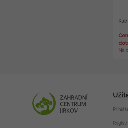
Rub
Cen
dot
Na 
Užit
Přihláš
Regist