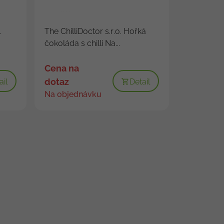
.
The ChilliDoctor s.r.o. Hořká
čokoláda s chilli Na...
Cena na
dotaz
ail
Detail
Na objednávku