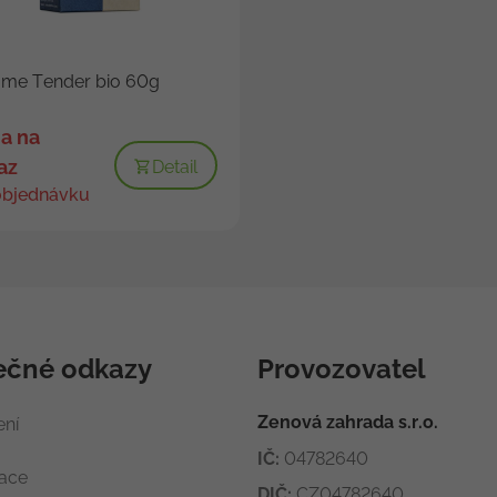
 me Tender bio 60g
a na
az
Detail
objednávku
ečné odkazy
Provozovatel
Zenová zahrada s.r.o.
ení
IČ:
04782640
race
DIČ:
CZ04782640