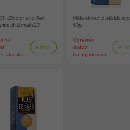
ChilliDoctor s.r.o. Red
Máta okrouhlolistá bio syp
nne chilli mash 20...
50g
a na
Cena na
az
dotaz
Detail
Det
objednávku
Na objednávku