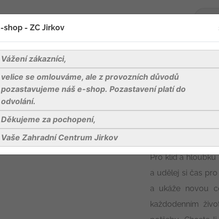
-shop - ZC Jirkov
oží
Blog
Kontakty
Vážení zákazníci,
velice se omlouváme, ale z provozních důvodů
á duše sv. Hildegardy bio 27g porc.dvoukomorový
pozastavujeme náš e-shop. Pozastavení platí do
odvolání.
Děkujeme za pochopení,
Klidná duše sv
porc.dvoukom
Vaše Zahradní Centrum Jirkov
Pro klid a hloubku
a udělej si čas pr
a ukáže novou ce
každodenním živo