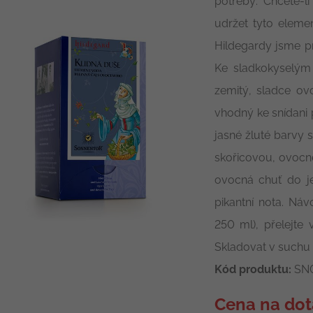
potřeby. Chcete-li 
udržet tyto elemen
Hildegardy jsme p
Ke sladkokyselým
zemitý, sladce ovo
vhodný ke snídani p
jasné žluté barvy
skořicovou, ovocn
ovocná chuť do je
pikantní nota. Náv
250 ml), přelejte
Skladovat v suchu 
Kód produktu:
SN
Cena na dot