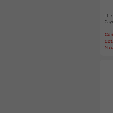
The 
Caye
Cen
dot
Na 