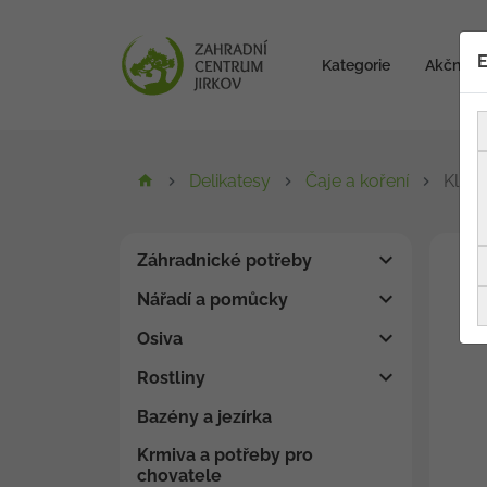
E
Kategorie
Akční zb
Delikatesy
Čaje a koření
Klidn
Záhradnické potřeby
Nářadí a pomůcky
Osiva
Rostliny
Bazény a jezírka
Krmiva a potřeby pro
chovatele