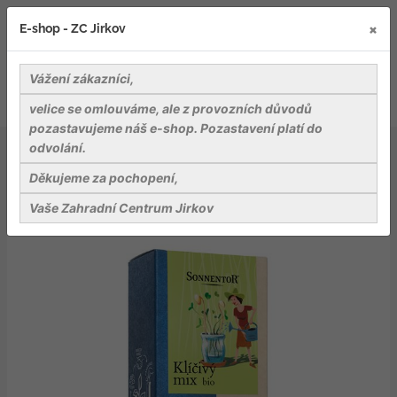
×
E-shop - ZC Jirkov
Vážení zákazníci,
velice se omlouváme, ale z provozních důvodů
pozastavujeme náš e-shop. Pozastavení platí do
odvolání.
Delikatesy
Čaje a koření
Klíčivý mix bio 120g
Děkujeme za pochopení,
Vaše Zahradní Centrum Jirkov