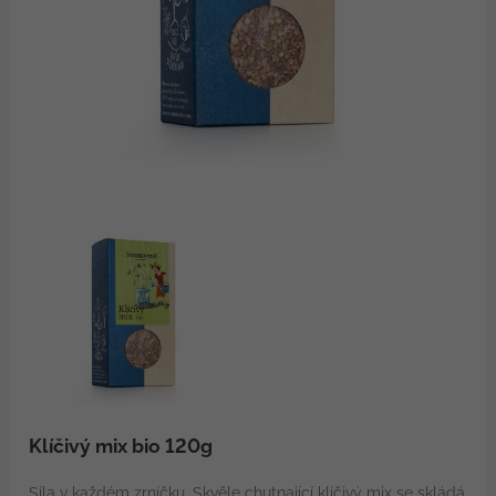
Klíčivý mix bio 120g
Síla v každém zrníčku. Skvěle chutnající klíčivý mix se skládá