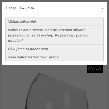
×
E-shop - ZC Jirkov
Vážení zákazníci,
velice se omlouváme, ale z provozních důvodů
pozastavujeme náš e-shop. Pozastavení platí do
odvolání.
Bydlení a relaxace v zahradě
Dekorace
Kathi vase transparent h32xd27,5 cm
Děkujeme za pochopení,
Vaše Zahradní Centrum Jirkov