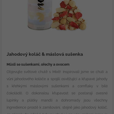
Jahodový koláč & máslová sušenka
Müsli se sušenkami, ořechy a ovocem
Objevujte světové chutě s Mixit! Inspirovali jsme se chutí a
vůní jahodového koláče a spojili osvěžující a křupavé jahody
s křehkými máslovými sušenkami a cornflaky v bílé
čokoládě. O dokonalou křupavost se postarají ovesné
lupínky a plátky mandlí a dohromady jsou všechny
ingredience prostě k zamilování, stejně jako jahodový koláč.