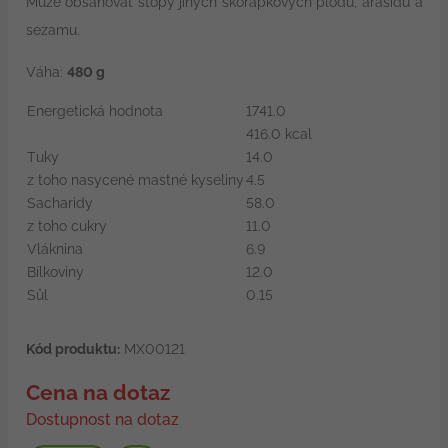
Může obsahovat stopy jiných skořápkových plodů, arašídů a
sezamu.
Váha:
480 g
Energetická hodnota
1741.0
416.0 kcal
Tuky
14.0
z toho nasycené mastné kyseliny
4.5
Sacharidy
58.0
z toho cukry
11.0
Vláknina
6.9
Bílkoviny
12.0
Sůl
0.15
Kód produktu:
MX00121
Cena na dotaz
Dostupnost na dotaz