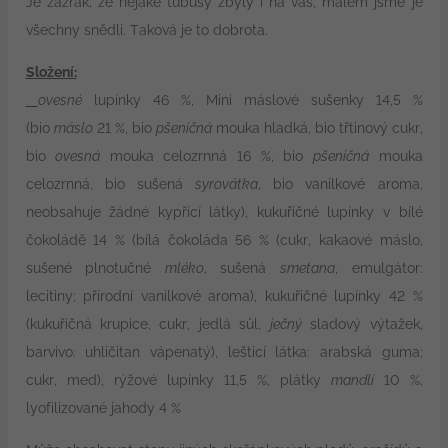
Je zázrak, že nějaké tubusy zbyly i na vás, málem jsme je
všechny snědli. Taková je to dobrota.
Složení:
ovesné
lupínky 46 %, Mini máslové sušenky 14,5 %
(bio
máslo
21 %, bio
pšeničná
mouka hladká, bio třtinový cukr,
bio
ovesná
mouka celozrnná 16 %, bio
pšeničná
mouka
celozrnná, bio sušená
syrovátka
, bio vanilkové aroma,
neobsahuje žádné kypřící látky), kukuřičné lupínky v bílé
čokoládě 14 % (bílá čokoláda 56 % (cukr, kakaové máslo,
sušené plnotučné
mléko
, sušená
smetana
, emulgátor:
lecitiny; přírodní vanilkové aroma), kukuřičné lupínky 42 %
(kukuřičná krupice, cukr, jedlá sůl,
ječný
sladový výtažek,
barvivo: uhličitan vápenatý), lešticí látka: arabská guma;
cukr, med), rýžové lupínky 11,5 %, plátky
mandlí
10 %,
lyofilizované jahody 4 %