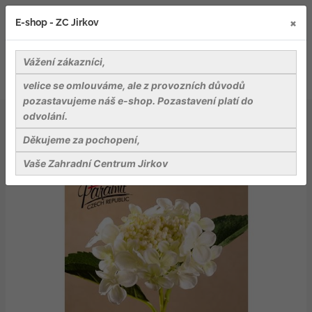
×
E-shop - ZC Jirkov
Vážení zákazníci,
velice se omlouváme, ale z provozních důvodů
pozastavujeme náš e-shop. Pozastavení platí do
odvolání.
Bydlení a relaxace v zahradě
Umělé kytky
Hydrangea Bud 45cm bílá (hortenzie)
Děkujeme za pochopení,
Vaše Zahradní Centrum Jirkov