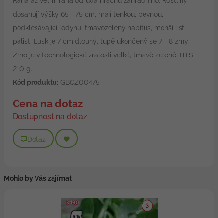
Raná až velmi raná odrůda hrachu zahradního. Rostliny
dosahují výšky 65 - 75 cm, mají tenkou, pevnou,
podklesávající lodyhu, tmavozelený habitus, menší list i
palist. Lusk je 7 cm dlouhý, tupě ukončený se 7 - 8 zrny.
Zrno je v technologické zralosti velké, tmavě zelené, HTS
210 g.
Kód produktu:
GBCZ00475
Cena na dotaz
Dostupnost na dotaz
Dotaz
Mohlo by Vás zajímat