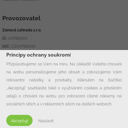
Provozovatel
Zenová zahrada s.r.o.
IČ:
04782640
DIČ:
CZ04782640
Adresa:
Hornická 1426, 431 11 Jirkov
Principy ochrany soukromí
Přizpůsobujeme se Vám na míru. Na základě Vašeho chování
na webu personalizujeme jeho obsah a zobrazujeme Vám
Rychlý kontakt
relevantní nabídky a produkty. Kliknutím na tlačítko
info@zcjirkov.cz
„Akceptuji“ souhlasíte také s využíváním cookies a předáním
+420 602 33 77 00
údajů o chování na webu pro zobrazení cílené reklamy na
sociálních sítích a v reklamních sítích na dalších webech.
Personalizaci a cílenou reklamu si můžete podrobněji nastavit
nebo kdykoli vypnout po kliknutí na tlačítko „Nastavit“.
Akceptuji
Nastavit