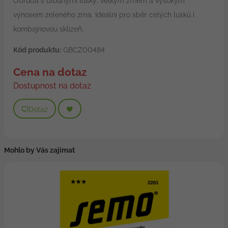
Odrůda s dlouhými lusky, velkým zrnem a vysokým
výnosem zeleného zrna. Ideální pro sběr celých lusků i
kombajnovou sklizeň.
Kód produktu:
GBCZ00484
Cena na dotaz
Dostupnost na dotaz
Dotaz
Mohlo by Vás zajímat