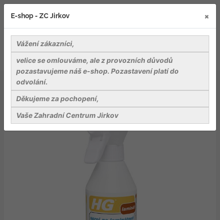
×
E-shop - ZC Jirkov
Vážení zákazníci,
velice se omlouváme, ale z provozních důvodů
pozastavujeme náš e-shop. Pozastavení platí do
odvolání.
Nářadí a pomůcky
Pomůcky pro úklid
HG sprej na laminátové plovoucí podlahy
Děkujeme za pochopení,
Vaše Zahradní Centrum Jirkov