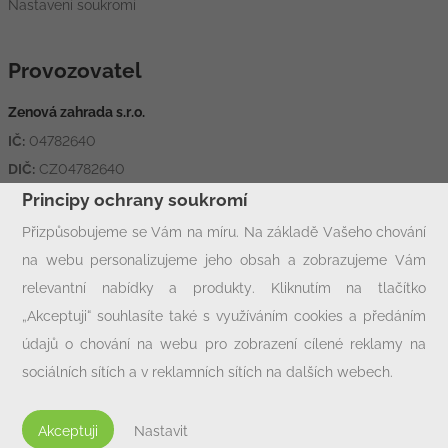
Nastavení soukromí
Provozovatel
Zenová zahrada s.r.o.
IČ:
04782640
DIČ:
CZ04782640
Adresa:
Hornická 1426, 431 11 Jirkov
Principy ochrany soukromí
Přizpůsobujeme se Vám na míru. Na základě Vašeho chování
na webu personalizujeme jeho obsah a zobrazujeme Vám
Rychlý kontakt
relevantní nabídky a produkty. Kliknutím na tlačítko
info@zcjirkov.cz
„Akceptuji“ souhlasíte také s využíváním cookies a předáním
+420 602 33 77 00
údajů o chování na webu pro zobrazení cílené reklamy na
sociálních sítích a v reklamních sítích na dalších webech.
Personalizaci a cílenou reklamu si můžete podrobněji nastavit
nebo kdykoli vypnout po kliknutí na tlačítko „Nastavit“.
Akceptuji
Nastavit