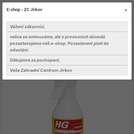
×
E-shop - ZC Jirkov
Vážení zákazníci,
velice se omlouváme, ale z provozních důvodů
pozastavujeme náš e-shop. Pozastavení platí do
odvolání.
Nářadí a pomůcky
Pomůcky pro úklid
HG pěnový odstraňovač plísně
Děkujeme za pochopení,
Vaše Zahradní Centrum Jirkov