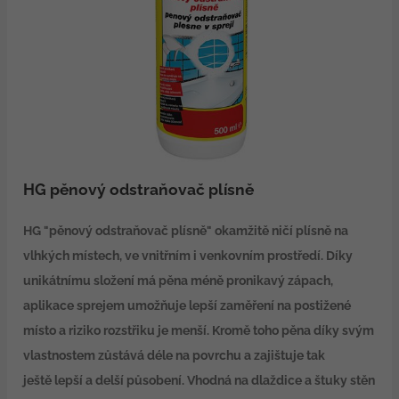
HG pěnový odstraňovač plísně
HG "pěnový odstraňovač plísně" okamžitě ničí plísně na
vlhkých místech, ve vnitřním i venkovním prostředí. Díky
unikátnímu složení má pěna méně pronikavý zápach,
aplikace sprejem umožňuje lepší zaměření na postižené
místo a riziko rozstřiku je menší. Kromě toho pěna díky svým
vlastnostem zůstává déle na povrchu a zajištuje tak
ještě lepší a delší působení. Vhodná na dlaždice a štuky stěn