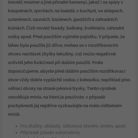
(rovněž mramor a jiné přírodní kameny), jakož i na spáry v
koupelnách, sprchách, na toaletě, v kuchyni, ve sklepech,
suterénech, saunách, bazénech, garážích a zahradních
kůlnách. Čistí rovněž fasády, balkóny, květináče, zahradní
sošky apod. Před použitím vyjměte pojistku. V případe, že
láhev byla použita již dříve, mohou se v rozstřikovacím
otvoru nacházet zbytky tekutiny, což může negativně
ovlivnit jeho funkčnost při dalším použití. Proto
doporučujeme, abyste před dalším použitím rozstřikovací
otvor vždy dobře vypláchli vodou z kohoutku, například přes
větrací otvory na straně pěnové trysky. Tento výrobek
zesvětluje místa, na která je používán, v případě
pochybností jej nejdříve vyzkoušejte na málo viditelném
místě.
Pro dlažby, obklady, silikonová těsnění, omítky apod.
Přípravek působí automaticky