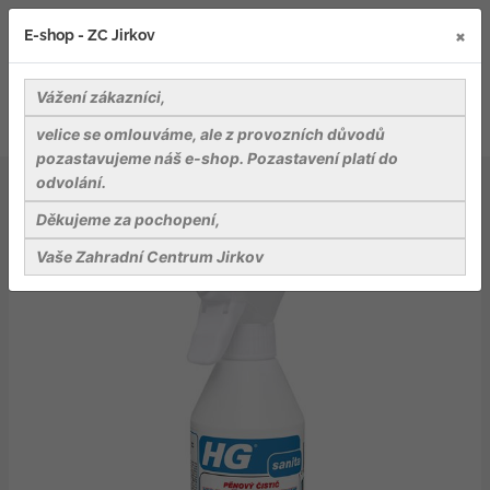
×
E-shop - ZC Jirkov
Vážení zákazníci,
velice se omlouváme, ale z provozních důvodů
pozastavujeme náš e-shop. Pozastavení platí do
odvolání.
Nářadí a pomůcky
Pomůcky pro úklid
HG pěnový čistič vodního kamene 3x silnější
Děkujeme za pochopení,
Vaše Zahradní Centrum Jirkov