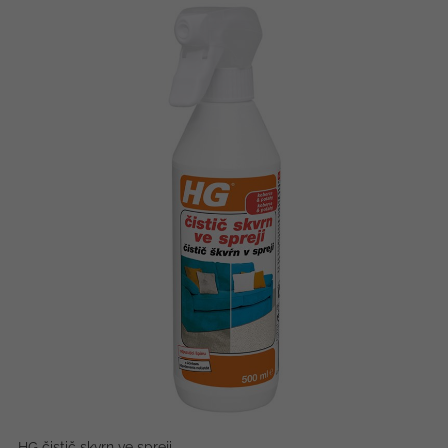
HG čistič skvrn ve spreji