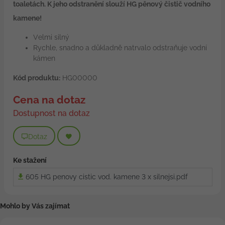
toaletách. K jeho odstranění slouží HG pěnový čistič vodního
kamene!
Velmi silný
Rychle, snadno a důkladně natrvalo odstraňuje vodní
kámen
Kód produktu:
HG00000
Cena na dotaz
Dostupnost na dotaz
Dotaz
Ke stažení
605 HG penovy cistic vod. kamene 3 x silnejsi.pdf
Mohlo by Vás zajímat