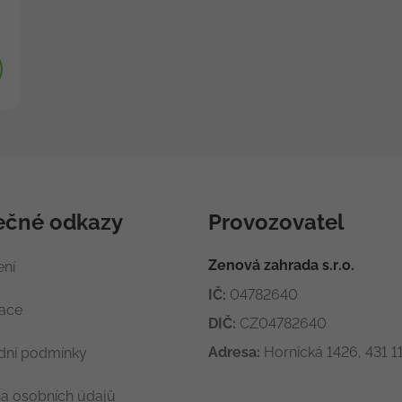
ečné odkazy
Provozovatel
Zenová zahrada s.r.o.
ení
IČ:
04782640
race
DIČ:
CZ04782640
Adresa:
Hornická 1426, 431 11
ní podmínky
a osobních údajů