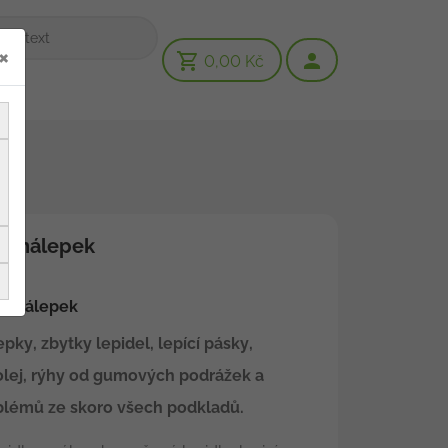
×
0,00 Kč
č nálepek
ač nálepek
ky, zbytky lepidel, lepící pásky,
 olej, rýhy od gumových podrážek a
blémů ze skoro všech podkladů.