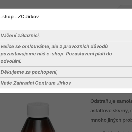
-shop - ZC Jirkov
oží
Blog
Kontakty
Vážení zákazníci,
velice se omlouváme, ale z provozních důvodů
úklid
HG odstraňovač nálepek
pozastavujeme náš e-shop. Pozastavení platí do
odvolání.
Děkujeme za pochopení,
HG odstraňova
Vaše Zahradní Centrum Jirkov
účinný odstraňov
Odstraňuje samolep
asfaltové skvrny,
mnoho jiných pro