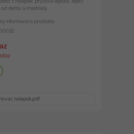
idlo z nálepek, pryžová lepidla, lepicí
y od dehtu a mastnoty
ny informace o produktu
00032
az
otaz
novac nalepek.pdf