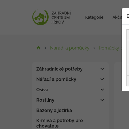
E
Kategorie
Akční zb
Nářadí a pomůcky
Pomůcky pro 
Záhradnické potřeby
Nářadí a pomůcky
Osiva
Rostliny
Bazény a jezírka
Krmiva a potřeby pro
chovatele