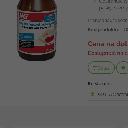
Odstraňuje lep
pásky, skvrn
Prohlédnout všech
Kód produktu:
HG
Cena na dot
Dostupnost na d
Dotaz
Ke stažení
160 HG Odstra