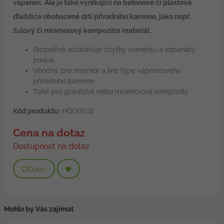
vápenec. Ale je také vynikající na betonové či plastové
dlaždice obohacené drtí přírodního kamene, jako např.
žulový či mramorový kompozitní materiál.
Bezpečně odstraňuje zbytky cementu a vápenatý
povlak
Vhodný pro mramor a jiné typy vápencového
přírodního kamene
Také pro granitové nebo mramorové kompozity
Kód produktu:
HG00031
Cena na dotaz
Dostupnost na dotaz
Dotaz
Mohlo by Vás zajímat