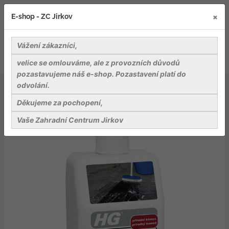
×
E-shop - ZC Jirkov
Vážení zákazníci,
velice se omlouváme, ale z provozních důvodů
pozastavujeme náš e-shop. Pozastavení platí do
odvolání.
Nářadí a pomůcky
Pomůcky pro úklid
HG odstraňovač cementových povlaků z přírodního
Děkujeme za pochopení,
kamene
Vaše Zahradní Centrum Jirkov