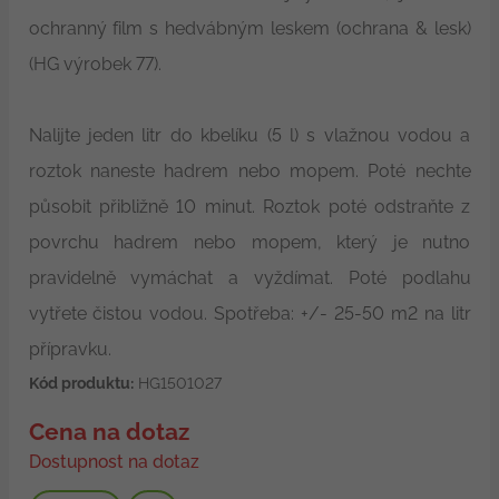
ochranný film s hedvábným leskem (ochrana & lesk)
(HG výrobek 77).
Nalijte jeden litr do kbelíku (5 l) s vlažnou vodou a
roztok naneste hadrem nebo mopem. Poté nechte
působit přibližně 10 minut. Roztok poté odstraňte z
povrchu hadrem nebo mopem, který je nutno
pravidelně vymáchat a vyždímat. Poté podlahu
vytřete čistou vodou. Spotřeba: +/- 25-50 m2 na litr
přípravku.
Kód produktu:
HG1501027
Cena na dotaz
Dostupnost na dotaz