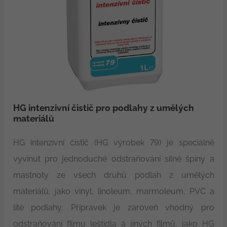
HG intenzivní čistič pro podlahy z umělých
materiálů
HG intenzivní čistič (HG výrobek 79) je speciálně
vyvinut pro jednoduché odstraňování silné špíny a
mastnoty ze všech druhů podlah z umělých
materiálů, jako vinyl, linoleum, marmoleum, PVC a
lité podlahy. Přípravek je zároveň vhodný pro
odstraňování filmu leštidla a jiných filmů, jako HG