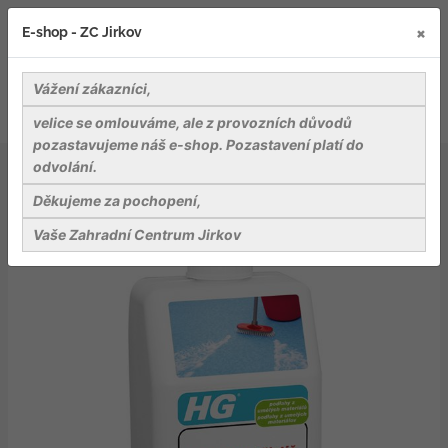
×
E-shop - ZC Jirkov
Vážení zákazníci,
velice se omlouváme, ale z provozních důvodů
pozastavujeme náš e-shop. Pozastavení platí do
odvolání.
Nářadí a pomůcky
Pomůcky pro úklid
HG intenzivní čistič pro podlahy z umělých materiálů
Děkujeme za pochopení,
Vaše Zahradní Centrum Jirkov