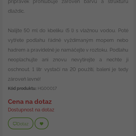
přípravek prohlubuje zároveň barvu a strukturu
dlaždic.
Nalijte 50 ml do kbelíku (5 l) s vlažnou vodou. Poté
vytřete podlahu řádně vyždímaným mopem nebo
hadrem a pravidelně je namáčejte v roztoku. Podlahu
neoplachujte ani znovu nevytírejte a nechte ji
oschnout. 1 litr vystačí na 20 použití, balení je tedy
zároveň levné!
Kód produktu:
HG00017
Cena na dotaz
Dostupnost na dotaz
Dotaz