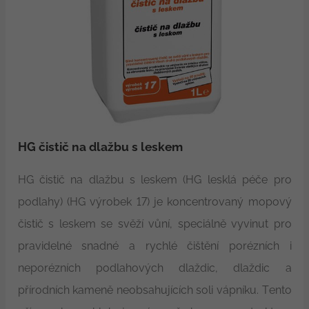
HG čistič na dlažbu s leskem
HG čistič na dlažbu s leskem (HG lesklá péče pro
podlahy) (HG výrobek 17) je koncentrovaný mopový
čistič s leskem se svěží vůní, speciálně vyvinut pro
pravidelné snadné a rychlé čištění porézních i
neporézních podlahových dlaždic, dlaždic a
přírodních kameně neobsahujících soli vápníku. Tento