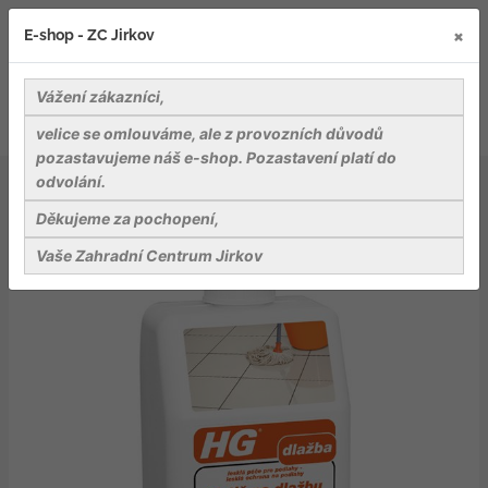
×
E-shop - ZC Jirkov
Vážení zákazníci,
velice se omlouváme, ale z provozních důvodů
pozastavujeme náš e-shop. Pozastavení platí do
odvolání.
Nářadí a pomůcky
Pomůcky pro úklid
HG čistič na dlažbu s leskem
Děkujeme za pochopení,
Vaše Zahradní Centrum Jirkov