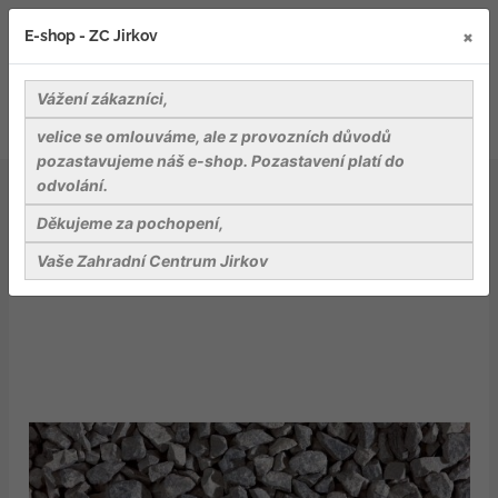
×
E-shop - ZC Jirkov
Vážení zákazníci,
velice se omlouváme, ale z provozních důvodů
pozastavujeme náš e-shop. Pozastavení platí do
odvolání.
Kameny a dekorativní stěrky
Grigio Cenere drť, popelově šedá, frakce 3-5 mm, pytel
Děkujeme za pochopení,
25 kg
Vaše Zahradní Centrum Jirkov