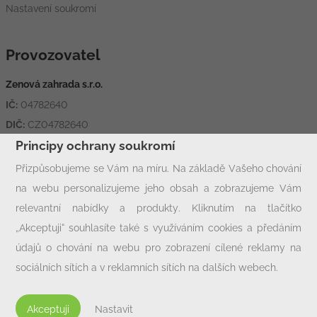
Nastavení soukromí
Provozovatel
Zenová zahrada s.r.o.
IČ:
04782640
DIČ:
CZ04782640
Adresa:
Hornická 1426, 431 11 Jirkov
Principy ochrany soukromí
Přizpůsobujeme se Vám na míru. Na základě Vašeho chování
na webu personalizujeme jeho obsah a zobrazujeme Vám
Rychlý kontakt
relevantní nabídky a produkty. Kliknutím na tlačítko
info@zcjirkov.cz
„Akceptuji“ souhlasíte také s využíváním cookies a předáním
+420 602 33 77 00
údajů o chování na webu pro zobrazení cílené reklamy na
sociálních sítích a v reklamních sítích na dalších webech.
Personalizaci a cílenou reklamu si můžete podrobněji nastavit
nebo kdykoli vypnout po kliknutí na tlačítko „Nastavit“.
Akceptuji
Nastavit