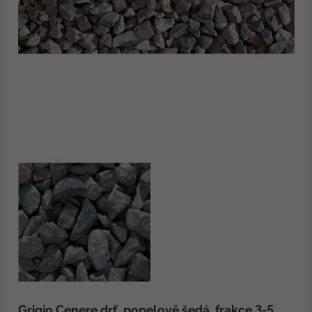
Grigio Cenere drť, popelově šedá, frakce 3-5