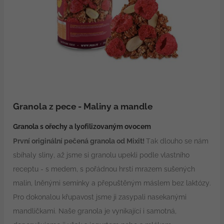
Granola z pece - Maliny a mandle
Granola s ořechy a lyofilizovaným ovocem
První originální pečená granola od Mixit!
Tak dlouho se nám
sbíhaly sliny, až jsme si granolu upekli podle vlastního
receptu - s medem, s pořádnou hrstí mrazem sušených
malin, lněnými semínky a přepuštěným máslem bez laktózy.
Pro dokonalou křupavost jsme ji zasypali nasekanými
mandličkami. Naše granola je vynikající i samotná,