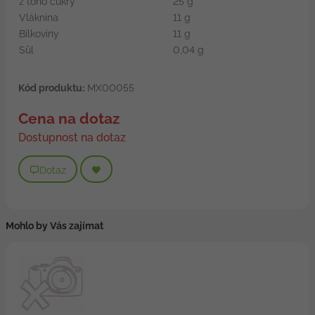
z toho cukry
25 g
Vláknina
11 g
Bílkoviny
11 g
Sůl
0,04 g
Kód produktu:
MX00055
Cena na dotaz
Dostupnost na dotaz
Dotaz
Mohlo by Vás zajímat