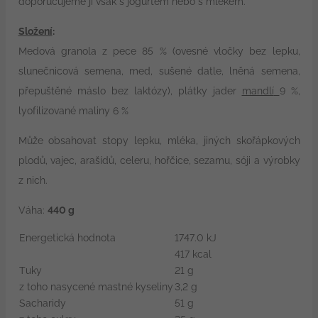
doporučujeme ji však s jogurtem nebo s mlékem.
Složení
:
Medová granola z pece 85 % (ovesné vločky bez lepku,
slunečnicová semena, med, sušené datle, lněná semena,
přepuštěné máslo bez laktózy), plátky jader
mandlí
9 %,
lyofilizované maliny 6 %
Může obsahovat stopy lepku, mléka, jiných skořápkových
plodů, vajec, arašídů, celeru, hořčice, sezamu, sóji a výrobky
z nich.
Váha:
440 g
Energetická hodnota
1747.0 kJ
417 kcal
Tuky
21 g
z toho nasycené mastné kyseliny
3,2 g
Sacharidy
51 g