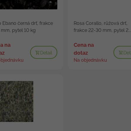
 Ebano černá drť, frakce
Rosa Corallo, růžová drť,
 mm, pytel 10 kg
frakce 22-30 mm, pytel 2...
a na
Cena na
az
dotaz
Detail
Det
objednávku
Na objednávku