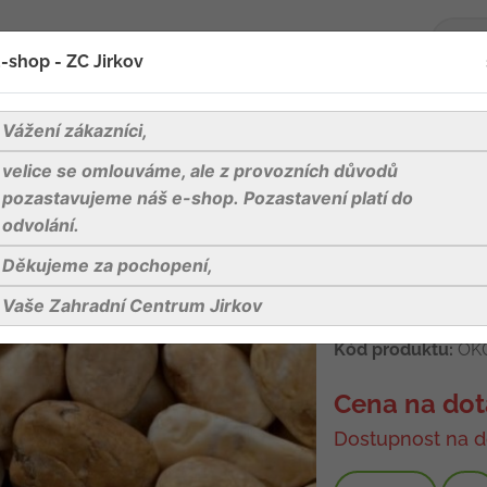
-shop - ZC Jirkov
oží
Blog
Kontakty
Vážení zákazníci,
velice se omlouváme, ale z provozních důvodů
lo Siena valounky, žlutohnědé, frakce 40-60 mm, pytel 25 kg
pozastavujeme náš e-shop. Pozastavení platí do
odvolání.
Děkujeme za pochopení,
Giallo Siena v
mm, pytel 25 
Vaše Zahradní Centrum Jirkov
Kód produktu:
OK
Cena na dot
Dostupnost na d