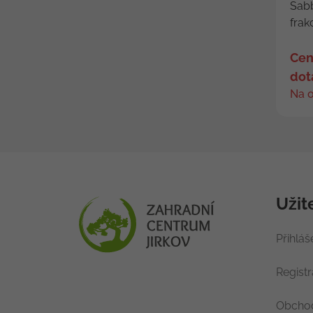
Sabb
frak
Cen
dot
Na 
Užit
Přihláš
Regist
Obchod