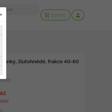
×
0,00 Kč
alounky, žlutohnědé, frakce 40-60
kg
00372
az
otaz