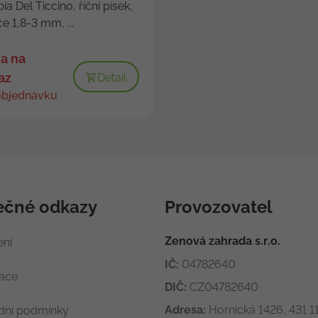
ia Del Ticcino, říční písek,
ce 1,8-3 mm, ...
a na
az
Detail
objednávku
ečné odkazy
Provozovatel
Zenová zahrada s.r.o.
ení
IČ:
04782640
race
DIČ:
CZ04782640
Adresa:
Hornická 1426, 431 11
ní podmínky