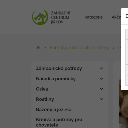
E
Kategorie
Akční zb
Kameny a dekorativní stěrky
Gial
Záhradnické potřeby
Nářadí a pomůcky
Osiva
Rostliny
Bazény a jezírka
Krmiva a potřeby pro
chovatele