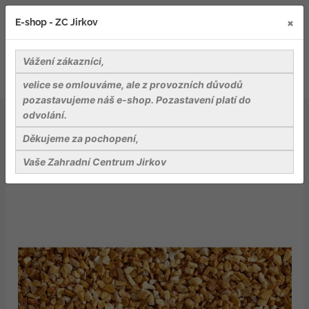
×
E-shop - ZC Jirkov
Vážení zákazníci,
velice se omlouváme, ale z provozních důvodů
pozastavujeme náš e-shop. Pozastavení platí do
odvolání.
Kameny a dekorativní stěrky
Giallo Siena, drť žlutohnědá, frakce 5-8 mm, pytel 25 kg
Děkujeme za pochopení,
Vaše Zahradní Centrum Jirkov