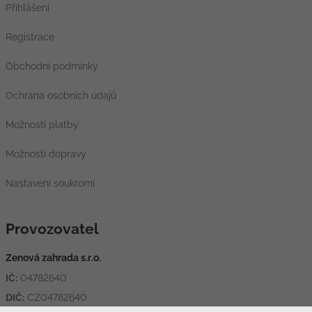
Přihlášení
Registrace
Obchodní podmínky
Ochrana osobních údajů
Možnosti platby
Možnosti dopravy
Nastavení soukromí
Provozovatel
Zenová zahrada s.r.o.
IČ:
04782640
DIČ:
CZ04782640