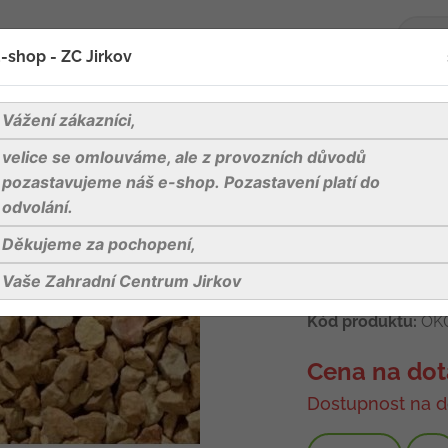
-shop - ZC Jirkov
oží
Blog
Kontakty
Vážení zákazníci,
velice se omlouváme, ale z provozních důvodů
lo Mori, žlutá okrová drť, frakce 1,8-3 mm, pytel 25 kg
pozastavujeme náš e-shop. Pozastavení platí do
odvolání.
Děkujeme za pochopení,
Giallo Mori, žl
pytel 25 kg
Vaše Zahradní Centrum Jirkov
Kód produktu:
OK
Cena na dot
Dostupnost na d