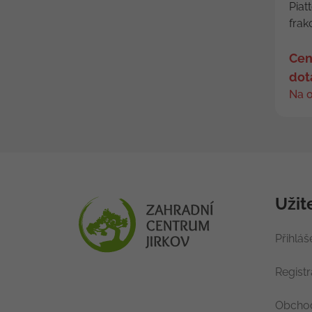
Piat
frak
Cen
dot
Na 
Užit
Přihláš
Regist
Obchod