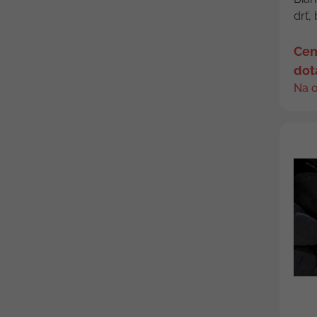
drť, 
Cen
dot
Na 