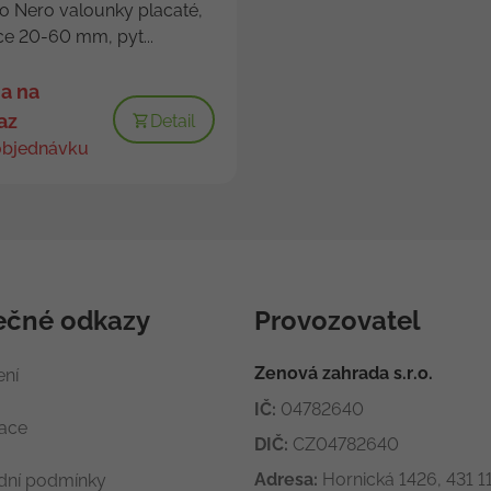
to Nero valounky placaté,
ce 20-60 mm, pyt...
a na
az
Detail
objednávku
ečné odkazy
Provozovatel
Zenová zahrada s.r.o.
ení
IČ:
04782640
race
DIČ:
CZ04782640
Adresa:
Hornická 1426, 431 11
ní podmínky