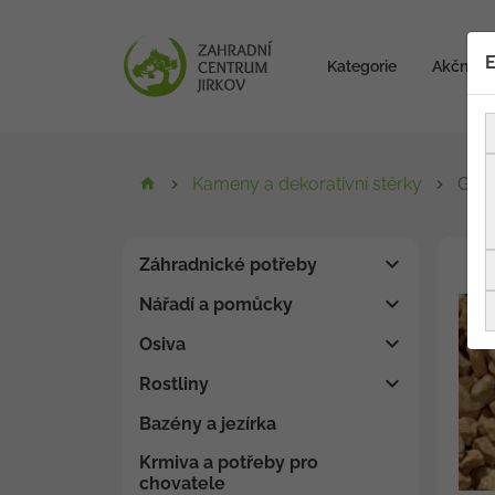
E
Kategorie
Akční zb
Kameny a dekorativní stěrky
Gial
Záhradnické potřeby
Nářadí a pomůcky
Osiva
Rostliny
Bazény a jezírka
Krmiva a potřeby pro
chovatele