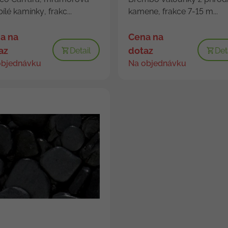
bílé kamínky, frakc...
kamene, frakce 7-15 m...
a na
Cena na
az
dotaz
Detail
Det
objednávku
Na objednávku