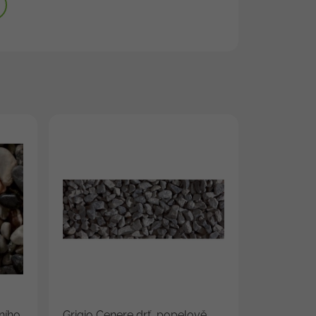
ního
Grigio Cenere drť, popelově