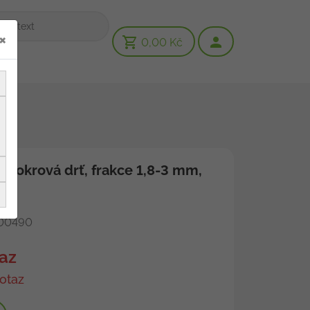
×
0,00 Kč
utá okrová drť, frakce 1,8-3 mm,
00490
az
otaz