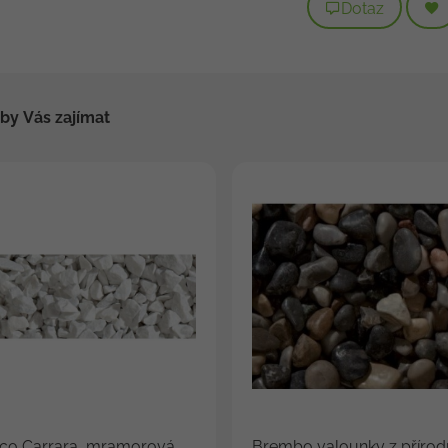
Dotaz
by Vás zajímat
nco Carrara, mramorová
Brembo valounky z přírod