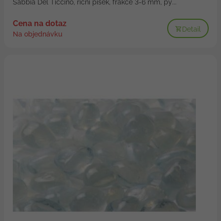
Sabbia Del Ticcino, říční písek, frakce 3-6 mm, py...
Cena na dotaz
Detail
Na objednávku