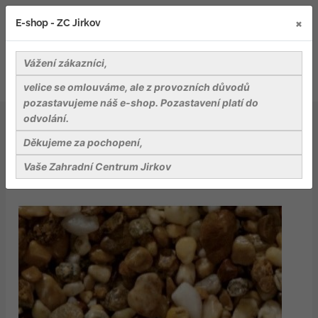
×
E-shop - ZC Jirkov
Vážení zákazníci,
velice se omlouváme, ale z provozních důvodů
pozastavujeme náš e-shop. Pozastavení platí do
odvolání.
Kameny a dekorativní stěrky
Giallo Istria valounky z přírodního kamene, frakce 7-15
Děkujeme za pochopení,
mm, pytel 25 kg
Vaše Zahradní Centrum Jirkov