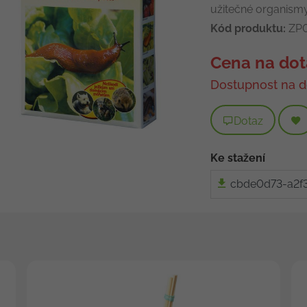
užitečné organismy
Kód produktu:
ZP0
Cena na dot
Dostupnost na d
Dotaz
Ke stažení
cbde0d73-a2f