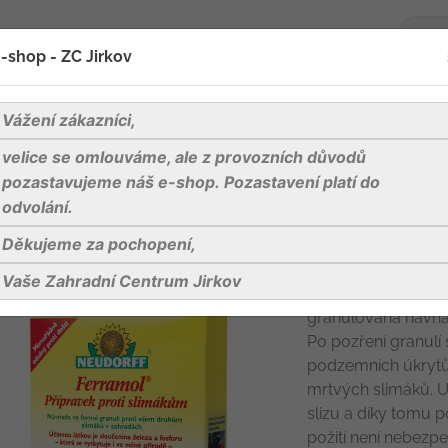
-shop - ZC Jirkov
oží
Blog
Kontakty
Vážení zákazníci,
velice se omlouváme, ale z provozních důvodů
Ferramol Neudorff - 1 kg
pozastavujeme náš e-shop. Pozastavení platí do
odvolání.
Děkujeme za pochopení,
Ferramol Neudo
Vaše Zahradní Centrum Jirkov
NEUDORFF Ferramol
granulovaná návna
Po pozření granulí
podzemních úkrytů,
mrtvých slimáků. 
slizu a díky tomu 
požití není nebezpe