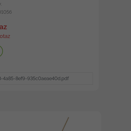
.
1056
az
otaz
3-4a85-8ef9-935c0aeae40d.pdf