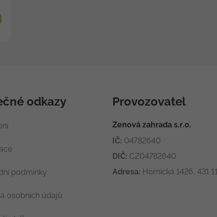
ečné odkazy
Provozovatel
Zenová zahrada s.r.o.
ení
IČ:
04782640
race
DIČ:
CZ04782640
Adresa:
Hornická 1426, 431 11
ní podmínky
a osobních údajů