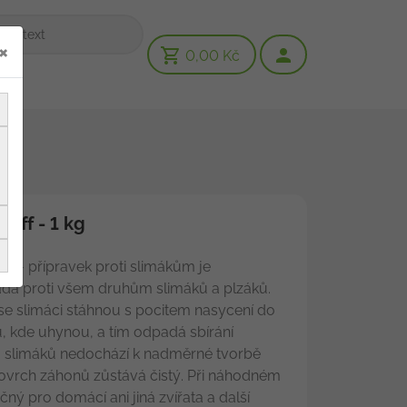
×
0,00 Kč
rff - 1 kg
 - přípravek proti slimákům je
da proti všem druhům slimáků a plzáků.
 se slimáci stáhnou s pocitem nasycení do
 kde uhynou, a tím odpadá sbírání
U slimáků nedochází k nadměrné tvorbě
povrch záhonů zůstává čistý. Při náhodném
čný pro domácí ani jiná zvířata a další