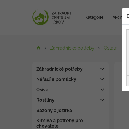
E
Kategorie
Akční zb
Záhradnické potřeby
Ostatní
Záhradnické potřeby
Nářadí a pomůcky
Osiva
Rostliny
Bazény a jezírka
Krmiva a potřeby pro
chovatele