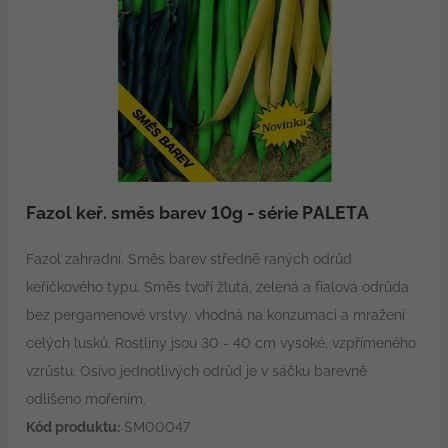
Fazol keř. směs barev 10g - série PALETA
Fazol zahradní. Směs barev středně raných odrůd
keříčkového typu. Směs tvoří žlutá, zelená a fialová odrůda
bez pergamenové vrstvy, vhodná na konzumaci a mražení
celých lusků. Rostliny jsou 30 - 40 cm vysoké, vzpřímeného
vzrůstu. Osivo jednotlivých odrůd je v sáčku barevně
odlišeno mořením.
Kód produktu:
SM00047