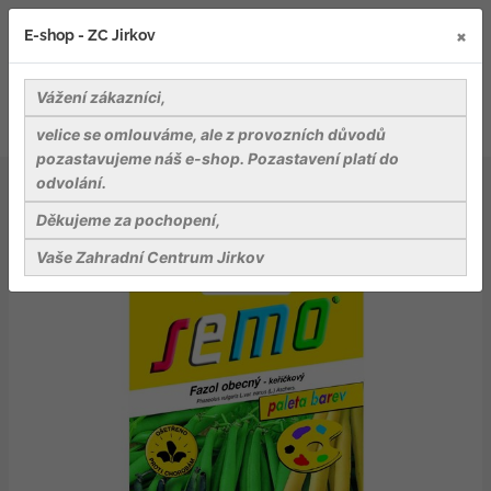
×
E-shop - ZC Jirkov
Vážení zákazníci,
velice se omlouváme, ale z provozních důvodů
pozastavujeme náš e-shop. Pozastavení platí do
odvolání.
Osiva
Zelenina
Fazol keř. směs barev 10g - série PALETA
Děkujeme za pochopení,
Vaše Zahradní Centrum Jirkov