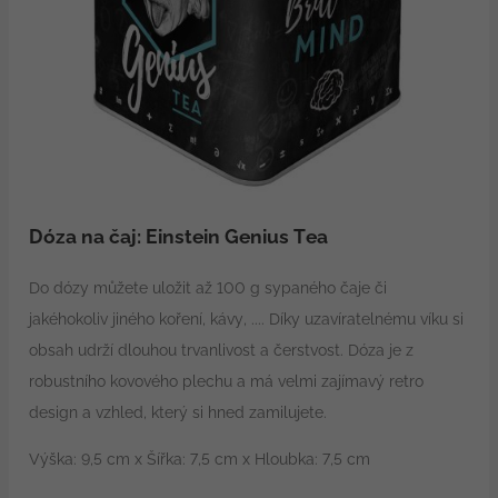
Dóza na čaj: Einstein Genius Tea
Do dózy můžete uložit až 100 g sypaného čaje či
jakéhokoliv jiného koření, kávy, .... Díky uzavíratelnému víku si
obsah udrží dlouhou trvanlivost a čerstvost. Dóza je z
robustního kovového plechu a má velmi zajímavý retro
design a vzhled, který si hned zamilujete.
Výška: 9,5 cm x Šířka: 7,5 cm x Hloubka: 7,5 cm