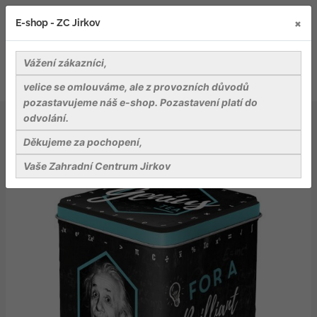
×
E-shop - ZC Jirkov
Vážení zákazníci,
velice se omlouváme, ale z provozních důvodů
pozastavujeme náš e-shop. Pozastavení platí do
odvolání.
Bydlení a relaxace v zahradě
Dekorace
Dóza na čaj: Einstein Genius Tea
Děkujeme za pochopení,
Vaše Zahradní Centrum Jirkov