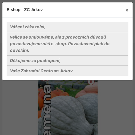
×
E-shop - ZC Jirkov
Vážení zákazníci,
velice se omlouváme, ale z provozních důvodů
pozastavujeme náš e-shop. Pozastavení platí do
odvolání.
Osiva
Zelenina
Dobrá semena Tykev velkoplodá - Blue Hubbard modrá
Děkujeme za pochopení,
7s
Vaše Zahradní Centrum Jirkov