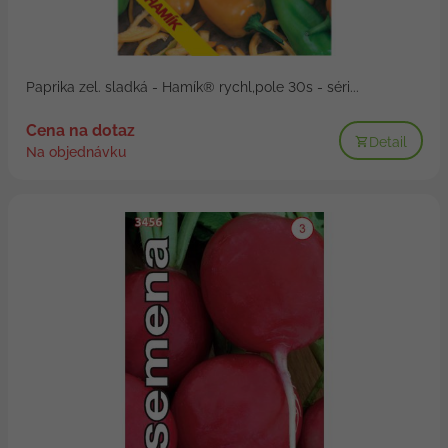
Paprika zel. sladká - Hamík® rychl,pole 30s - séri...
Cena na dotaz
Detail
Na objednávku