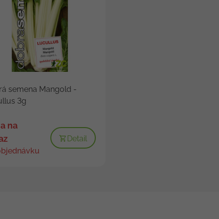
rá semena Mangold -
llus 3g
a na
az
Detail
objednávku