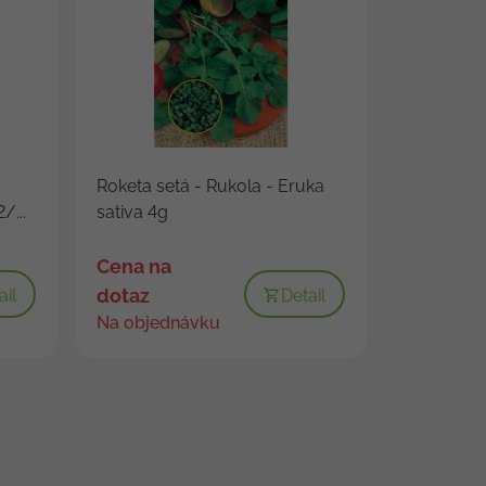
Roketa setá - Rukola - Eruka
/...
sativa 4g
Cena na
dotaz
ail
Detail
Na objednávku