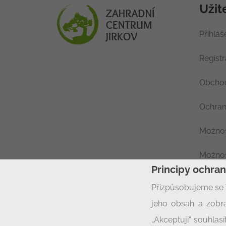
Užit
Přihláš
Regist
Obchod
Ochran
Možnos
Možnos
Principy ochra
Nastav
Přizpůsobujeme se 
jeho obsah a zobra
„Akceptuji“ souhla