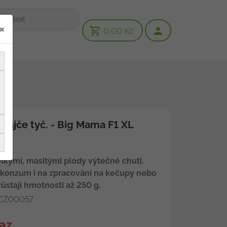
×
0,00 Kč
Rajče tyč. - Big Mama F1 XL
elkými, masitými plody výtečné chuti.
 konzum i na zpracování na kečupy nebo
ůstají hmotnosti až 250 g.
CZ00057
az