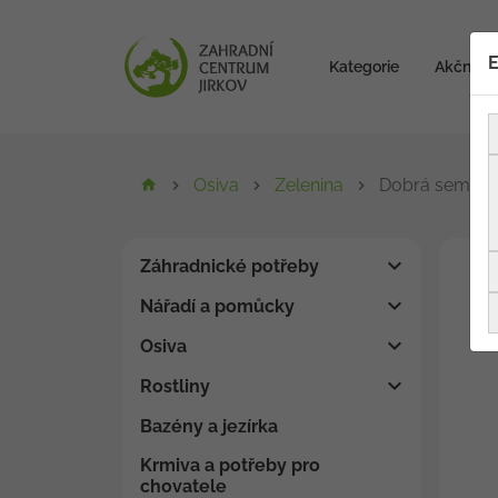
E
Kategorie
Akční zb
Osiva
Zelenina
Dobrá semena 
Záhradnické potřeby
Nářadí a pomůcky
Osiva
Rostliny
Bazény a jezírka
Krmiva a potřeby pro
chovatele