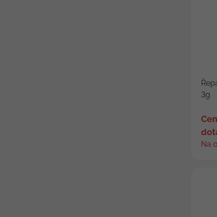
Řepa
3g
Cen
dot
Na 