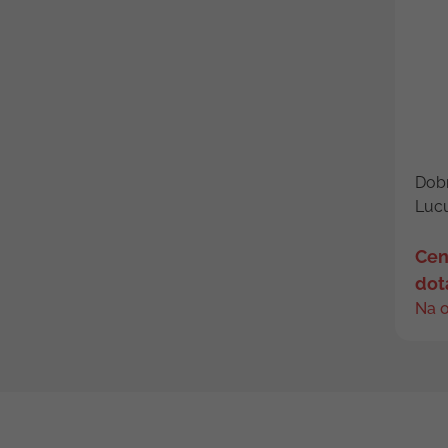
Dob
Lucu
Cen
dot
Na 