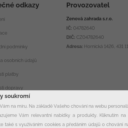
ečné odkazy
Provozovatel
Zenová zahrada s.r.o.
ení
IČ:
04782640
race
DIČ:
CZ04782640
Adresa:
Hornická 1426, 431 11
ní podmínky
a osobních údajů
ti platby
ti dopravy
ny soukromí
ení soukromí
Vám na míru. Na základě Vašeho chování na webu personal
zujeme Vám relevantní nabídky a produkty. Kliknutím na t
síte také s využíváním cookies a předáním údajů o chování 