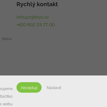
Rychlý kontakt
info@zcjirkov.cz
+420 602 33 77 00
 Jirkov
Akceptuji
Nastavit
izujeme
lačítko
na webu