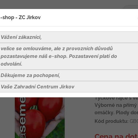
-shop - ZC Jirkov
oží
Blog
Kontakty
Vážení zákazníci,
velice se omlouváme, ale z provozních důvodů
Rajče tyč. - Big Mama F1 XL masité 10s
pozastavujeme náš e-shop. Pozastavení platí do
odvolání.
Děkujeme za pochopení,
Dobrá semena 
masité 10s
Vaše Zahradní Centrum Jirkov
Tyčkové rajče s v
Výborné na přímý
omáčky. Plody dor
Kód produktu:
GB
Cena na dot