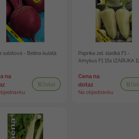
 salátová - Betina kulatá
Paprika zel. sladká F1 -
Amykus F1 15s (ZÁRUKA 12
a na
Cena na
az
dotaz
Detail
Det
objednávku
Na objednávku