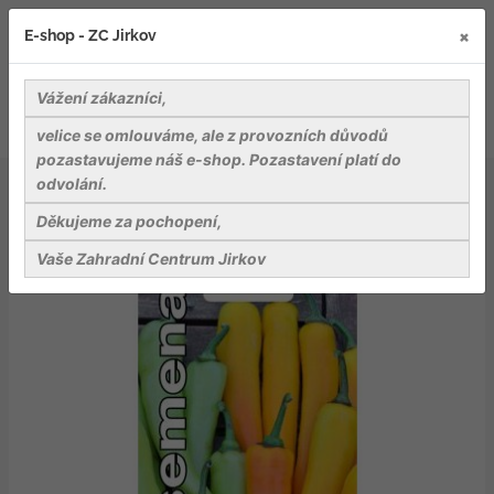
×
E-shop - ZC Jirkov
Vážení zákazníci,
velice se omlouváme, ale z provozních důvodů
pozastavujeme náš e-shop. Pozastavení platí do
odvolání.
Osiva
Zelenina
Dobrá semena Paprika - Harvey 40s, jemně ostrá
Děkujeme za pochopení,
Vaše Zahradní Centrum Jirkov