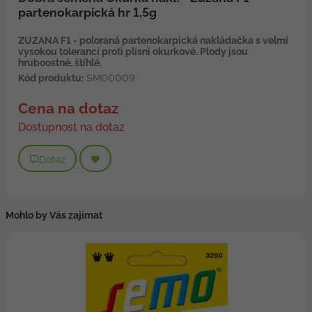
partenokarpická hr 1,5g
ZUZANA F1 - poloraná partenokarpická nakládačka s velmi
vysokou tolerancí proti plísni okurkové. Plody jsou
hruboostné, štíhlé.
Kód produktu:
SM00009
Cena na dotaz
Dostupnost na dotaz
Dotaz
Mohlo by Vás zajímat