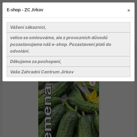
×
E-shop - ZC Jirkov
Vážení zákazníci,
velice se omlouváme, ale z provozních důvodů
pozastavujeme náš e-shop. Pozastavení platí do
odvolání.
Osiva
Zelenina
Dobrá semena Okurka nakl. - Zuzana F1 partenokarpická
Děkujeme za pochopení,
hr 1,5g
Vaše Zahradní Centrum Jirkov