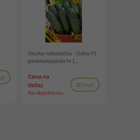
Okurka nakladačka - Dafne F1
partenokarpická hr 1,...
Cena na
ail
dotaz
Detail
Na objednávku