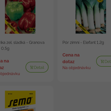
ika zel. sladká - Granova
Pór zimní - Elefant 1,2g
 0,5g
Cena na
a na
dotaz
Det
az
Detail
Na objednávku
objednávku