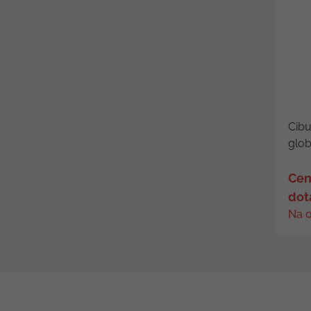
Cibu
globe
Cen
dot
Na 