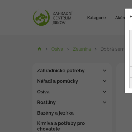
E
Kategorie
Akční zb
Osiva
Zelenina
Dobrá semena 
Záhradnické potřeby
Nářadí a pomůcky
Osiva
Rostliny
Bazény a jezírka
Krmiva a potřeby pro
chovatele