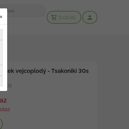
×
0,00 Kč
ilek vejcoplodý - Tsakoniki 30s
9802
az
otaz