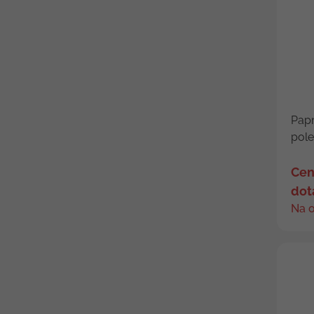
Papr
pole
Cen
dot
Na 