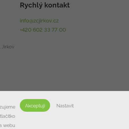
Rychlý kontakt
info@zcjirkov.cz
+420 602 33 77 00
 Jirkov
Akceptuji
Nastavit
izujeme
lačítko
na webu