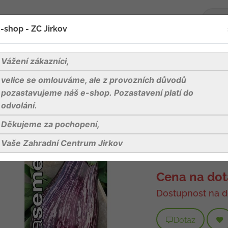
-shop - ZC Jirkov
oží
Blog
Kontakty
Vážení zákazníci,
velice se omlouváme, ale z provozních důvodů
Lilek vejcoplodý - Tsakoniki 30s
pozastavujeme náš e-shop. Pozastavení platí do
odvolání.
Děkujeme za pochopení,
Dobrá semena L
Vaše Zahradní Centrum Jirkov
Kód produktu:
001
Cena na dot
Dostupnost na d
Dotaz