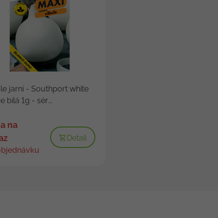
le jarní - Southport white
 bílá 1g - sér...
a na
az
Detail
objednávku