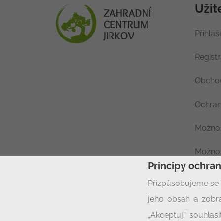
Užit
Přihláš
Regist
Obchod
Ochran
Možnos
Možnos
Principy ochra
Nastav
Přizpůsobujeme se 
jeho obsah a zobra
„Akceptuji“ souhla