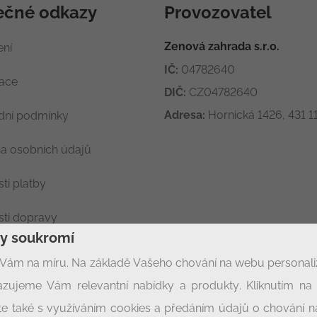
ečné odkazy
Provozovatel
Zenová zahrada s.r.o.
ení
IČ:
04782640
race
DIČ:
CZ04782640
Adresa:
Hornická 1426, 431 11
ní podmínky
a osobních údajů
ti platby
ti dopravy
ny soukromí
ení soukromí
Vám na míru. Na základě Vašeho chování na webu personal
zujeme Vám relevantní nabídky a produkty. Kliknutím na t
síte také s využíváním cookies a předáním údajů o chování 