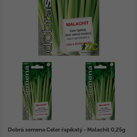
Dobrá semena Celer řapíkatý - Malachit 0,25g