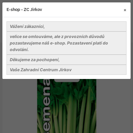
×
E-shop - ZC Jirkov
Vážení zákazníci,
velice se omlouváme, ale z provozních důvodů
pozastavujeme náš e-shop. Pozastavení platí do
odvolání.
Osiva
Zelenina
Dobrá semena Celer řapíkatý - Malachit 0,25g
Děkujeme za pochopení,
Vaše Zahradní Centrum Jirkov