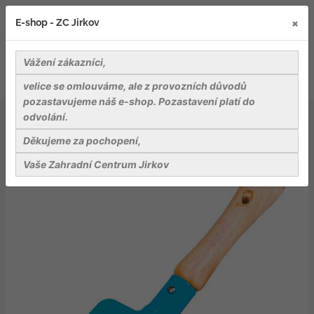
×
E-shop - ZC Jirkov
Vážení zákazníci,
velice se omlouváme, ale z provozních důvodů
pozastavujeme náš e-shop. Pozastavení platí do
odvolání.
Nářadí a pomůcky
Dětský sortiment
Dětský rýč malý modrý 21 cm Stocker
Děkujeme za pochopení,
Vaše Zahradní Centrum Jirkov