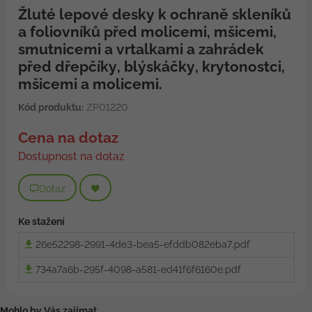
Žluté lepové desky k ochraně skleníků
a foliovníků před molicemi, mšicemi,
smutnicemi a vrtalkami a zahrádek
před dřepčíky, blýskáčky, krytonostci,
mšicemi a molicemi.
Kód produktu:
ZP01220
Cena na dotaz
Dostupnost na dotaz
Dotaz
Ke stažení
26e52298-2991-4de3-bea5-efddb082eba7.pdf
734a7a6b-295f-4098-a581-ed41f6f6160e.pdf
Mohlo by Vás zajímat