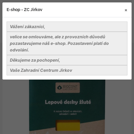
×
E-shop - ZC Jirkov
Vážení zákazníci,
velice se omlouváme, ale z provozních důvodů
pozastavujeme náš e-shop. Pozastavení platí do
odvolání.
Záhradnické potřeby
Přípravky na ochranu rostlin
Desky Biocont žluté - skleník 5 ks
Děkujeme za pochopení,
Vaše Zahradní Centrum Jirkov