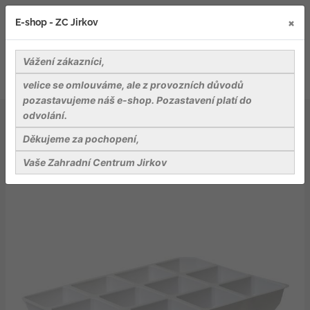
×
E-shop - ZC Jirkov
Vážení zákazníci,
velice se omlouváme, ale z provozních důvodů
pozastavujeme náš e-shop. Pozastavení platí do
odvolání.
Záhradnické potřeby
Pěstební nádoby
Sadbovače, minipařeniště
Děkujeme za pochopení,
Deska sadbová 12 buněk - pro minipařeniště
Vaše Zahradní Centrum Jirkov