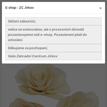
×
E-shop - ZC Jirkov
Vážení zákazníci,
velice se omlouváme, ale z provozních důvodů
pozastavujeme náš e-shop. Pozastavení platí do
odvolání.
Dekorace a dekorační materiály
Dekorace - Palm Deco Rose 6 cm - 3 ks
Děkujeme za pochopení,
Vaše Zahradní Centrum Jirkov